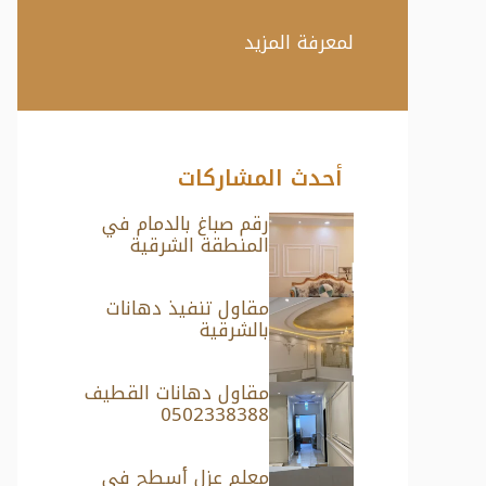
لمعرفة المزيد
أحدث المشاركات
رقم صباغ بالدمام في
المنطقة الشرقية
مقاول تنفيذ دهانات
بالشرقية
مقاول دهانات القطيف
0502338388
معلم عزل أسطح في