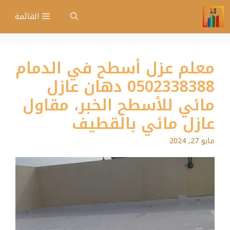
نتقل
القائمة
لى
لمحتوى
معلم عزل أسطح في الدمام
0502338388 دهان عازل
مائي للأسطح الخبر، مقاول
عازل مائي بالقطيف
مايو 27, 2024